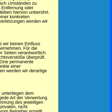
 nach Umständen zu
r Entfernung oder
eiben hiervon unberührt.
einer konkreten
verletzungen werden wir
e wir keinen Einfluss
bernehmen. Für die
er Seiten verantwortlich.
chtsverstöße überprüft.
. Eine permanente
unkte einer
en werden wir derartige
n unterliegen dem
 jede Art der Verwertung
immung des jeweiligen
rivaten, nicht
vom Betreiber erstellt