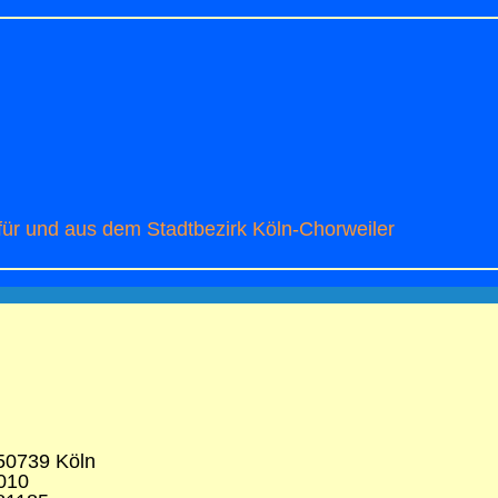
r und aus dem Stadtbezirk Köln-Chorweiler
50739 Köln
010