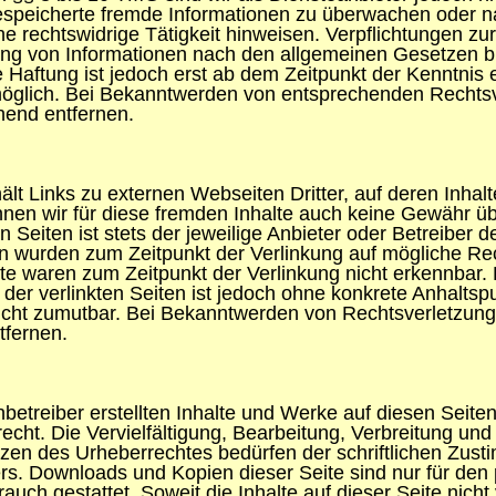
gespeicherte fremde Informationen zu überwachen oder
ine rechtswidrige Tätigkeit hinweisen. Verpflichtungen zu
ng von Informationen nach den allgemeinen Gesetzen bl
 Haftung ist jedoch erst ab dem Zeitpunkt der Kenntnis 
öglich. Bei Bekanntwerden von entsprechenden Rechts
hend entfernen.
lt Links zu externen Webseiten Dritter, auf deren Inhalt
nen wir für diese fremden Inhalte auch keine Gewähr ü
en Seiten ist stets der jeweilige Anbieter oder Betreiber d
en wurden zum Zeitpunkt der Verlinkung auf mögliche Re
lte waren zum Zeitpunkt der Verlinkung nicht erkennbar
e der verlinkten Seiten ist jedoch ohne konkrete Anhaltsp
icht zumutbar. Bei Bekanntwerden von Rechtsverletzung
fernen.
nbetreiber erstellten Inhalte und Werke auf diesen Seite
cht. Die Vervielfältigung, Bearbeitung, Verbreitung und
zen des Urheberrechtes bedürfen der schriftlichen Zust
ers. Downloads und Kopien dieser Seite sind nur für den p
uch gestattet. Soweit die Inhalte auf dieser Seite nicht 