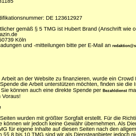
881185
difikationsnummer: DE 123612927
rtlicher gemäß § 5 TMG ist Hubert Brand (Anschrift wie 
azin.de
50739 Köln
adungen und -mitteilungen bitte per E-Mail an
redaktion@s
 Arbeit an der Website zu finanzieren, wurde ein Crowd 
Spende die Arbeit unterstützen möchten, finden sie die
Sie können auch eine direkte Spende per
mac
Bezahldienst
n Voraus!
e
Seiten wurden mit größter Sorgfalt erstellt. Für die Richti
lte können wir jedoch keine Gewähr übernehmen. Als Dien
G für eigene Inhalte auf diesen Seiten nach den allge
h §§ 8 bis 10 TMG sind wir als Diensteanbieter jedoch nic