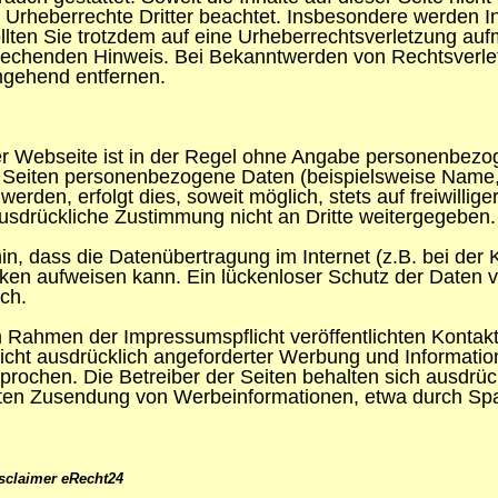
Urheberrechte Dritter beachtet. Insbesondere werden Inh
llten Sie trotzdem auf eine Urheberrechtsverletzung au
rechenden Hinweis. Bei Bekanntwerden von Rechtsverle
umgehend entfernen.
r Webseite ist in der Regel ohne Angabe personenbezo
 Seiten personenbezogene Daten (beispielsweise Name, 
erden, erfolgt dies, soweit möglich, stets auf freiwillig
usdrückliche Zustimmung nicht an Dritte weitergegeben.
in, dass die Datenübertragung im Internet (z.B. bei der
cken aufweisen kann. Ein lückenloser Schutz der Daten v
ich.
 Rahmen der Impressumspflicht veröffentlichten Kontaktd
cht ausdrücklich angeforderter Werbung und Information
prochen. Die Betreiber der Seiten behalten sich ausdrück
gten Zusendung von Werbeinformationen, etwa durch Spa
sclaimer eRecht24