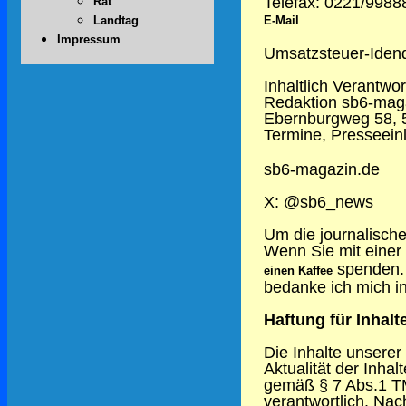
Telefax: 0221/998
Rat
E-Mail
Landtag
Impressum
Umsatzsteuer-Iden
Inhaltlich Verantwo
Redaktion sb6-mag
Ebernburgweg 58, 
Termine, Presseeinl
sb6-magazin.de
X: @sb6_news
Um die journalische
Wenn Sie mit einer 
spenden. 
einen Kaffee
bedanke ich mich i
Haftung für Inhalt
Die Inhalte unserer 
Aktualität der Inha
gemäß § 7 Abs.1 TM
verantwortlich. Nac