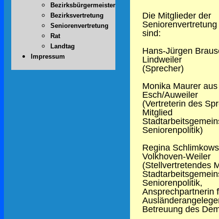
Bezirksbürgermeister
Die Mitglieder der
Bezirksvertretung
Seniorenvertretung
Seniorenvertretung
sind:
Rat
Landtag
Hans-Jürgen Braus
Impressum
Lindweiler
(Sprecher)
Monika Maurer aus
Esch/Auweiler
(Vertreterin des Sp
Mitglied
Stadtarbeitsgemein
Seniorenpolitik)
Regina Schlimkows
Volkhoven-Weiler
(Stellvertretendes M
Stadtarbeitsgemein
Seniorenpolitik,
Ansprechpartnerin f
Ausländerangelege
Betreuung des Dem