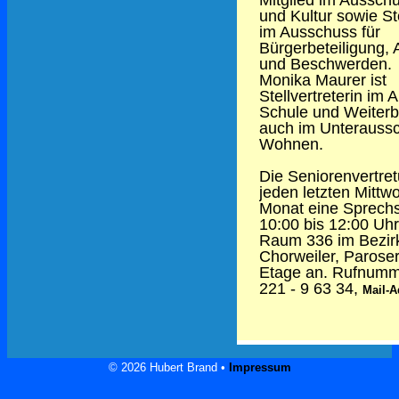
und Kultur sowie Ste
im Ausschuss für
Bürgerbeteiligung,
und Beschwerden.
Monika Maurer ist
Stellvertreterin im
Schule und Weiterb
auch im Unterauss
Wohnen.
Die Seniorenvertret
jeden letzten Mittw
Monat eine Sprech
10:00 bis 12:00 Uhr
Raum 336 im Bezir
Chorweiler, Paroser 
Etage an. Rufnumme
221 - 9 63 34,
Mail-A
© 2026 Hubert Brand •
Impressum